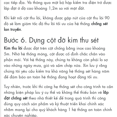
cọc tiếp địa. Và thông qua một bộ hộp kiểm tra điện trở được
lắp đặt ở độ cao khoảng 1,2m so với mặt đất.
Khi kết nối cột thu lôi, không được gập nút của cột thu lôi 90
độ sẽ làm giảm tốc độ thu lôi tối ưu của hệ thống
chống sét
lan truyền
.
Bước 6. Dựng cột đỡ kim thu sét
Kim thu lôi
được đặt trên cột chống bằng inox cao khoảng
5m. Nhờ hệ thống móng, cột được cố định chắc chắn vào
phần mái. Với hệ thống này, chúng ta không còn phải lo sợ
vào những ngày mưa, gió và sấm chớp nữa. Xin lưu ý rằng
chúng tôi yêu cầu kiểm tra khả năng hệ thống sét hàng năm
để đảm bảo an toàn hệ thống đang hoạt động tối ưu.
Tuy nhiên, trước khi thi công hẹ thống sét cho công trình ta cần
những biện pháp lưu ý cụ thể và không thể thiếu bản vẽ
lắp
đặt chống sét
theo nhà thiết kế để trong quá trình thi công
đúng quy cách sản phẩm và kỹ thuật triển khai chính xác
nhằm mang lại cho quý khách hàng 1 hệ thống an toàn chính
xác chuyên nghiệp.