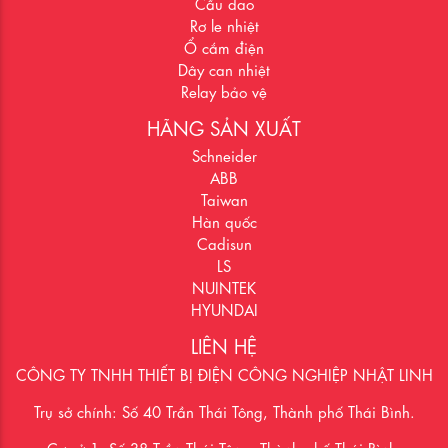
Cầu dao
Rơ le nhiệt
Ổ cắm điện
Dây can nhiệt
Relay bảo vệ
HÃNG SẢN XUẤT
Schneider
ABB
Taiwan
Hàn quốc
Cadisun
LS
NUINTEK
HYUNDAI
LIÊN HỆ
CÔNG TY TNHH THIẾT BỊ ĐIỆN CÔNG NGHIỆP NHẬT LINH
Trụ sở chính: Số 40 Trần Thái Tông, Thành phố Thái Bình.
Cơ sở 1: Số 38 Trần Thái Tông, Thành phố Thái Bình.