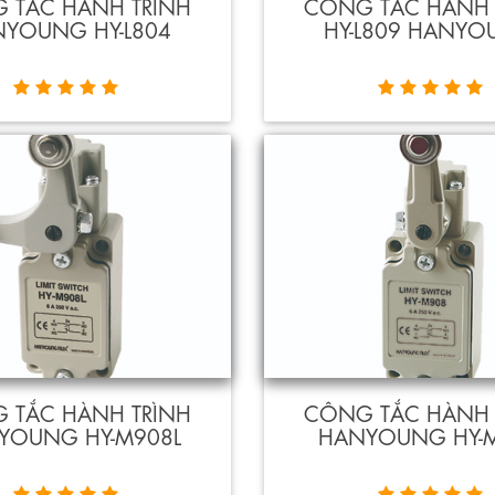
 TẮC HÀNH TRÌNH
CÔNG TẮC HÀNH 
YOUNG HY-L804
HY-L809 HANY
 TẮC HÀNH TRÌNH
CÔNG TẮC HÀNH 
YOUNG HY-M908L
HANYOUNG HY-