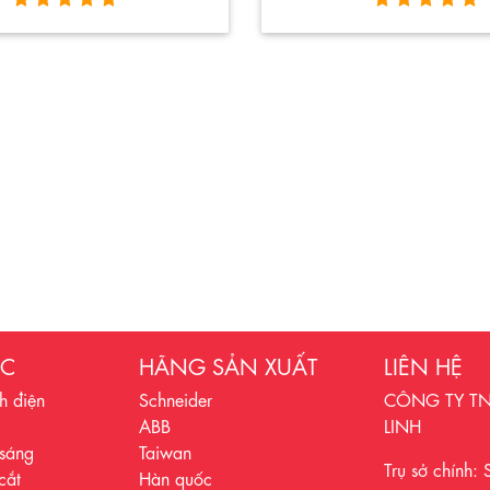
ỤC
HÃNG SẢN XUẤT
LIÊN HỆ
h điện
Schneider
CÔNG TY TN
ABB
LINH
 sáng
Taiwan
Trụ sở chính:
cắt
Hàn quốc