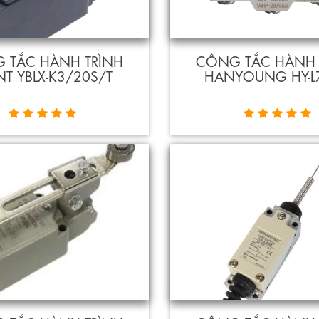
 TẮC HÀNH TRÌNH
CÔNG TẮC HÀNH 
NT YBLX-K3/20S/T
HANYOUNG HY-L