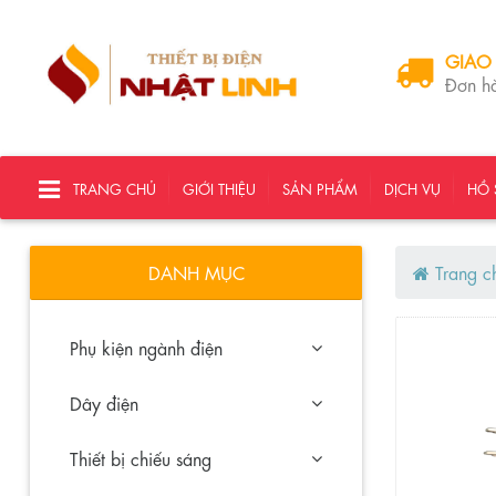
GIAO
Đơn hà
TRANG CHỦ
GIỚI THIỆU
SẢN PHẨM
DỊCH VỤ
HỒ 
DANH MỤC
Trang c
Phụ kiện ngành điện
Dây điện
Thiết bị chiếu sáng