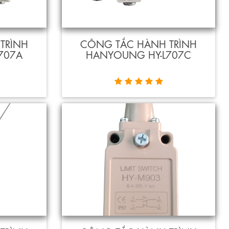
TRÌNH
CÔNG TẮC HÀNH TRÌNH
707A
HANYOUNG HY-L707C