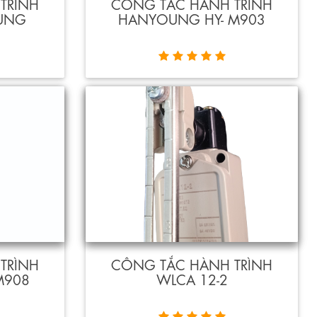
TRÌNH
CÔNG TẮC HÀNH TRÌNH
OUNG
HANYOUNG HY- M903
TRÌNH
CÔNG TẮC HÀNH TRÌNH
M908
WLCA 12-2