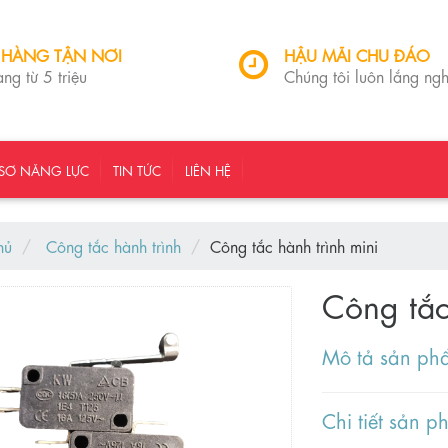
 HÀNG TẬN NƠI
HẬU MÃI CHU ĐÁO
ng từ 5 triệu
Chúng tôi luôn lắng ng
SƠ NĂNG LỰC
TIN TỨC
LIÊN HỆ
hủ
Công tắc hành trình
Công tắc hành trình mini
Công tắc
Mô tả sản p
Chi tiết sản 