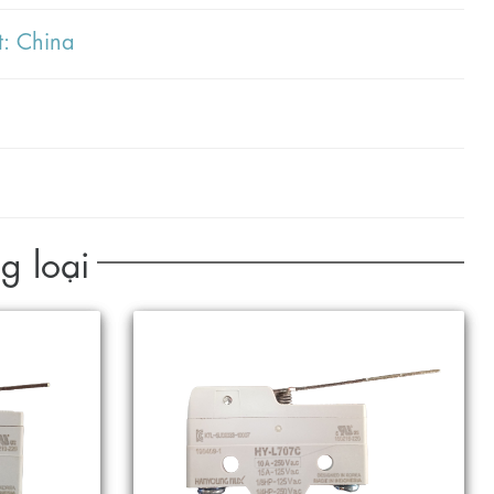
: China
g loại