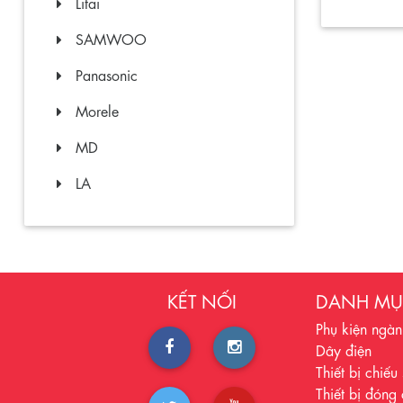
Litai
SAMWOO
Panasonic
Morele
MD
LA
KẾT NỐI
DANH M
Phụ kiện ngàn
Dây điện
Thiết bị chiếu
Thiết bị đóng 