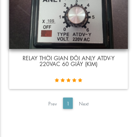
RELAY THỜI GIAN ĐÔI ANLY ATDV-Y
220VAC 60 GIÂY (KIM)
«
»
Prev
1
Next