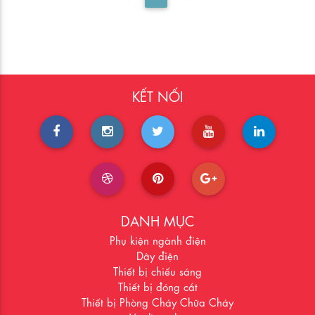
KẾT NỐI
DANH MỤC
Phụ kiện ngành điện
Dây điện
Thiết bị chiếu sáng
Thiết bị đóng cắt
Thiết bị Phòng Cháy Chữa Cháy