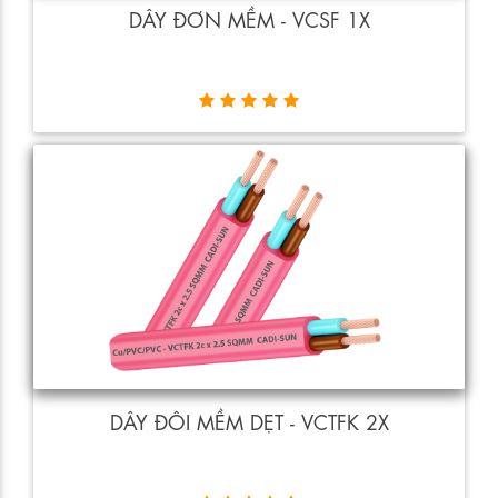
DÂY ĐƠN MỀM - VCSF 1X
DÂY ĐÔI MỀM DẸT - VCTFK 2X