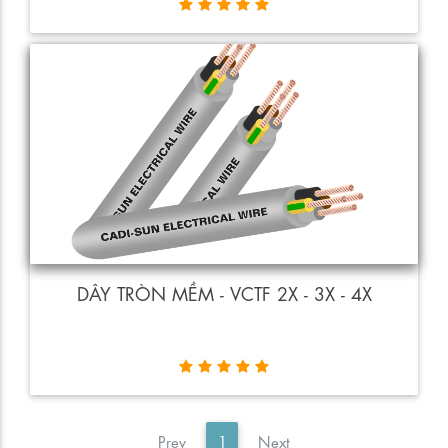
DÂY TRÒN MỀM - VCTF 2X - 3X - 4X
«
»
Prev
1
Next